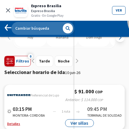
Expreso Brasilia
VER
Expreso Brasilia
Gratis
- En Google Play
Cambiar búsqueda
Hoy
Mañana
Dom 9 Ago
Lun 10 
0
Filtros
Tarde
Noche
Seleccionar horario de ida
10-jun-26
$ 91.000
COP
Preferencial de Lujo
Anterior:
$ 114.000
COP
03:15 PM
09:45 PM
1 ruta
MONTERIA-CORDOBA
TERMINAL DE SOLEDAD
Ver sillas
Detalles