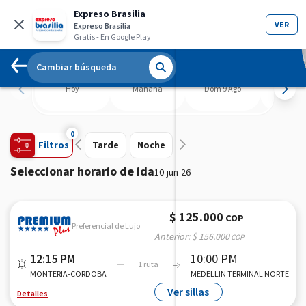
Expreso Brasilia
VER
Expreso Brasilia
Gratis
- En Google Play
Cambiar búsqueda
Hoy
Mañana
Dom 9 Ago
Lun 10 
0
Filtros
Tarde
Noche
Seleccionar horario de ida
10-jun-26
$ 125.000
COP
Preferencial de Lujo
Anterior:
$ 156.000
COP
12:15 PM
10:00 PM
1 ruta
MONTERIA-CORDOBA
MEDELLIN TERMINAL NORTE
Ver sillas
Detalles